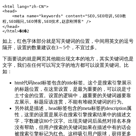
<html lang="zh-CN">

<head>

    <meta name="keywords" content="SEO,SEO培训,SEO教
程,SEO顾问,SEO博客,SEO技术,赵彦刚博客" />

</head>

</html>�0�2
如上，红色字体部分就是写关键词的位置，中间用英文的逗号
隔开，设置的数量建议在3～5个，不宜过多。
下面要说的就是网页其他能出现文本的地方，其实关键词也是
文字，我们在任何可以写文字的地方都可以设置关键词。比
如：
html代码head标签包含的title标签。这个是搜索引擎展示
的标题位置，在这里设置，是最为重要的，可以说是寸
土寸金的位置。设置的逻辑中，越重要的关键词越要靠
左展示。标题应该连贯，不能有堆砌关键词的行为。
另外就是描述，head标签包含的meta标签的description属
性，这里的设置是展示在搜索引擎搜索结果中的描述文
字，字数建议80个汉字。出现关键词后虽然对排名本身
没有帮助，但用户搜索的关键词如果在描述中有的话会
被搜索引擎标记为红色。这样吸引用户眼球，获得更多