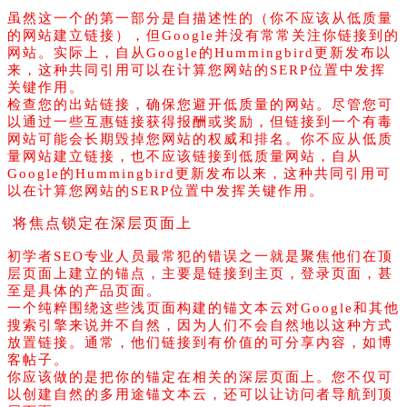
虽然这一个的第一部分是自描述性的（你不应该从低质量
的网站建立链接），但Google并没有常常关注你链接到的
网站。实际上，自从Google的Hummingbird更新发布以
来，这种共同引用可以在计算您网站的SERP位置中发挥
关键作用。
检查您的出站链接，确保您避开低质量的网站。尽管您可
以通过一些互惠链接获得报酬或奖励，但链接到一个有毒
网站可能会长期毁掉您网站的权威和排名。你不应从低质
量网站建立链接，也不应该链接到低质量网站，自从
Google的Hummingbird更新发布以来，这种共同引用可
以在计算您网站的SERP位置中发挥关键作用。
将焦点锁定在深层页面上
初学者SEO专业人员最常犯的错误之一就是聚焦他们在顶
层页面上建立的锚点，主要是链接到主页，登录页面，甚
至是具体的产品页面。
一个纯粹围绕这些浅页面构建的锚文本云对Google和其他
搜索引擎来说并不自然，因为人们不会自然地以这种方式
放置链接。通常，他们链接到有价值的可分享内容，如博
客帖子。
你应该做的是把你的锚定在相关的深层页面上。您不仅可
以创建自然的多用途锚文本云，还可以让访问者导航到顶