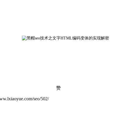
赞
yue.com/seo/502/