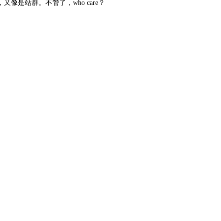
是站群。不管了，who care？
。