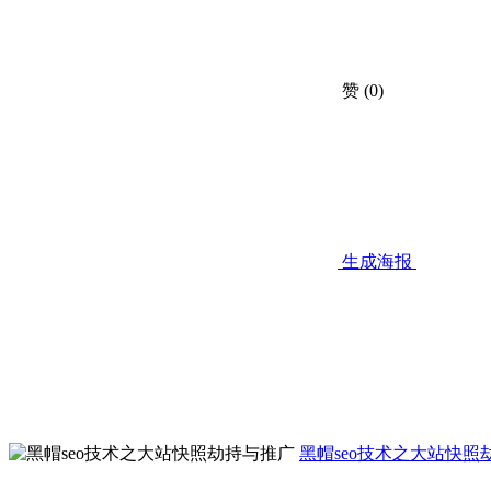
赞
(0)
生成海报
黑帽seo技术之大站快照