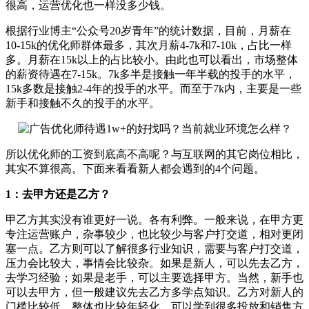
很高，运营优化也一样没多少钱。
根据行业博主“公众号20岁青年”的统计数据，目前，月薪在
10-15k的优化师群体最多，其次月薪4-7k和7-10k，占比一样
多。月薪在15k以上的占比较小。由此也可以看出，市场整体
的薪资待遇在7-15k。7k多半是接触一年半载的投手的水平，
15k多数是接触2-4年的投手的水平。而至于7k内，主要是一些
新手和接触不久的投手的水平。
所以优化师的工资到底高不高呢？
与互联网的其它岗位相比，
其实不算很高。
下面来看看新人都会遇到的4个问题。
1：去甲方还是乙方？
甲乙方其实没有谁更好一说。各有利弊。一般来说，在甲方更
专注运营账户，杂事较少，也比较少与客户打交道，相对更闭
塞一点。乙方则可以了解很多行业知识，需要与客户打交道，
压力会比较大，事情会比较杂。如果是新人，可以先去乙方，
去学习经验；如果是老手，可以主要选择甲方。当然，新手也
可以去甲方，但一般建议先去乙方多学点知识。乙方对新人的
门槛比较低，整体也比较年轻化，可以学到很多投放和销售方