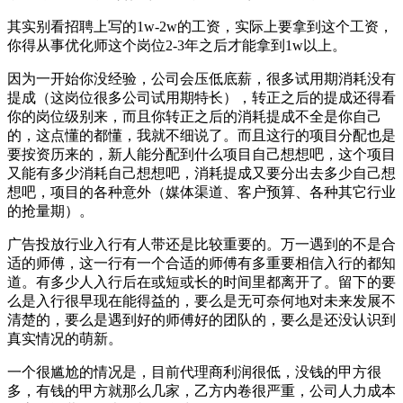
其实别看招聘上写的1w-2w的工资，实际上要拿到这个工资，
你得从事优化师这个岗位2-3年之后才能拿到1w以上。
因为一开始你没经验，公司会压低底薪，很多试用期消耗没有
提成（这岗位很多公司试用期特长），转正之后的提成还得看
你的岗位级别来，而且你转正之后的消耗提成不全是你自己
的，这点懂的都懂，我就不细说了。而且这行的项目分配也是
要按资历来的，新人能分配到什么项目自己想想吧，这个项目
又能有多少消耗自己想想吧，消耗提成又要分出去多少自己想
想吧，项目的各种意外（媒体渠道、客户预算、各种其它行业
的抢量期）。
广告投放行业入行有人带还是比较重要的。万一遇到的不是合
适的师傅，这一行有一个合适的师傅有多重要相信入行的都知
道。有多少人入行后在或短或长的时间里都离开了。留下的要
么是入行很早现在能得益的，要么是无可奈何地对未来发展不
清楚的，要么是遇到好的师傅好的团队的，要么是还没认识到
真实情况的萌新。
一个很尴尬的情况是，目前代理商利润很低，没钱的甲方很
多，有钱的甲方就那么几家，乙方内卷很严重，公司人力成本