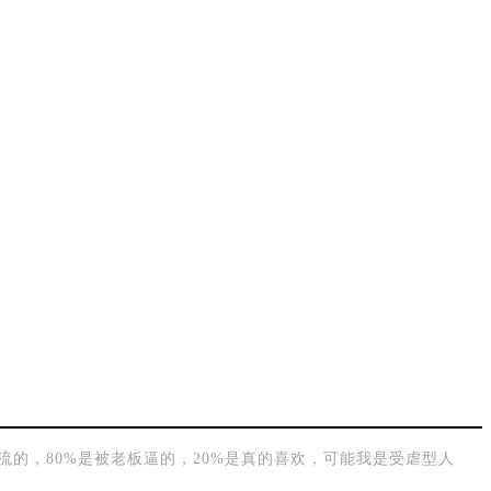
的，80%是被老板逼的，20%是真的喜欢，可能我是受虐型人