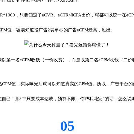
R*eCTR*1000，只要知道了eCVR、eCTR和CPA出价，就都可以统一在
PM值，容易知道投广告2表单标的广告eCPM最高，胜出。
接以第一名eCPM收钱（一价收费），而是以第二名eCPM收钱（二
预估CPM值，实际曝光后就可以知道真实的CPM值。所以，广告平台的使
自己！那种“只要成本达成，预算不限，你帮我花完”的话，怎么说呢.
05