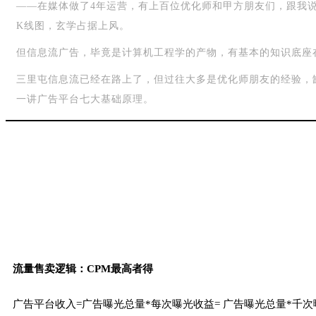
——在媒体做了4年运营，有上百位优化师和甲方朋友们，跟我
K线图，玄学占据上风。
但信息流广告，毕竟是计算机工程学的产物，有基本的知识底座
三里屯信息流已经在路上了，但过往大多是优化师朋友的经验，
一讲广告平台七大基础原理。
流量售卖逻辑：CPM最高者得
广告平台收入=广告曝光总量*每次曝光收益= 广告曝光总量*千次曝光收