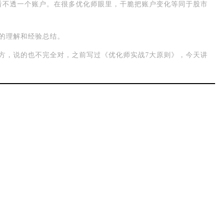
看不透一个账户。在很多优化师眼里，干脆把账户变化等同于股市
的理解和经验总结。
方，说的也不完全对，之前写过《优化师实战7大原则》，今天讲