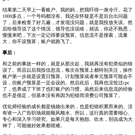
结果第二天早上一看账户。我的妈，把我吓得一身冷汗。花了
1000多点，一个号码都没有。我还在怀疑是不是后台出问题
了，后来检查了好几遍，才发现没问题，就是我投放失误。然
后给领导说了这个情况，领导也没说啥，就说，你还不熟悉，
慢慢来吧，下次一定记得要设预算。信息流不是搜索，流量
大，你不设预算，账户就跑飞了。
事后：
和之前的事故一样的，就是从那次起，我就再没有犯类似的错
误了。而且以后我投信息流，每次在预算上都特别关注，操作
账户第一步就是设置日预算。计划预算或者单元预算可能会不
设，但账户预算是一定会设的。然后此后，我再也没投过cpc
了，也养成了下班了也盯账户的习惯。虽然后来信息流的经验
也不是很足，但基本没有再因为犯错而浪费公司预算了。
优化师经验的成长都是钱烧出来的，也是犯错积累而来的。没
有谁一入广告职场就能顺风顺水。所以，这行真的需要细心、
专心和深入学习研究。如果只是每天抱怨、吹水，别说成为大
神了，可能做好效果都很难。