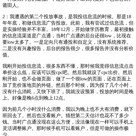
莆田人。
2：我遭遇的第二个投放事故，是我投信息流的时候。那是18
年年底，初做信息流广告投放。此前，我有尝试过信息流，但
是实操经验并不丰富。18年12月，开始做学历教育，最初接触
的信息流渠道是广点通，当时广点通的后台还很low，比现在
要low太多了。一是定向只有通投和自定义，没有系统推荐。
二是没有兴趣报告，后台的报告很少，很多报告并没有分析价
值。
我刚开始投信息流，很多东西不懂，那时候我觉得信息流点击
单价这么低，应该可以投cpc吧。然后我就设了cpc出价。然后
刚开始，也不会做页面，做了一个很low的页面，还在页面上
加了竞价落地页的外链。然后那个时候，因为投了几个小时，
没有什么消耗，又快下班了，我就没设预算，投放的时间是晚
上。好像是晚6点到晚上12点。
因为前几个小时没什么消费，我以为晚上也不大有消费，就下
班回去了。然后也没看账户。猜想第二天估计也花不了多少
钱。当时广点通没现在这么方便，没法像现在一样可以手机上
灵活调整账户。那时候手机可以看账户，但是可做的操作极
少。