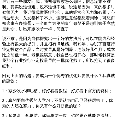
最近有一些朋友问我，我初做搜索怎么做啊，信息流难不难
啊。其实说难也难，说不难也不难。说难是因为，真的很多时
候很无力，我记得我做医疗那会，真的经常会无力和心累，心
情波动大，头发都掉了不少。连梦里竟然都想着到诊，可想而
知这事有多操蛋，一个血气方刚的青年做梦不是想到妹子竟然
是到诊，讲出来跟段子一样，简直了……
说不难，是因为当你探究出一个好的方法后，可以在能力和经
验上有很大的提升，并且很有满足感。我19年，尝试了百度行
业定投这个产品，当时效果真是好到爆，连续好几个月，成本
比之前低一半。老板很满意，我自己也很开心。那时候我算是
我那个行业投行业定投最早的一批优化师了，所以抢到了很多
红利。
回到上面的话题，要成为一个优秀的优化师要做什么？我真诚
的建议：
1：减少吹水和吐槽，好好看看教程，好好看下官方的资料；
2：真的要向优秀的人学习，不要认为自己已经很厉害了，优
秀的人还在努力，你又有什么好骄傲的呢？
3：多复盘，多总结。你每总结一次，你的思路就能更深刻，