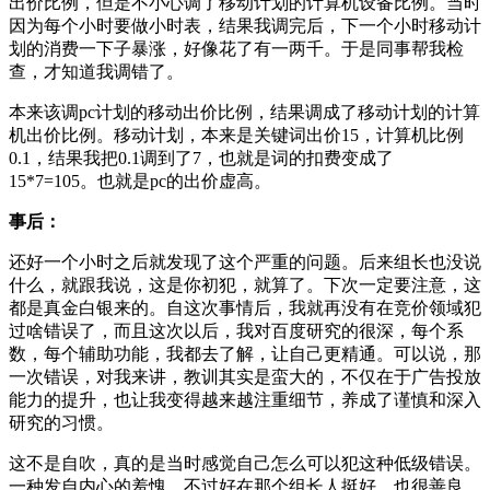
出价比例，但是不小心调了移动计划的计算机设备比例。当时
因为每个小时要做小时表，结果我调完后，下一个小时移动计
划的消费一下子暴涨，好像花了有一两千。于是同事帮我检
查，才知道我调错了。
本来该调pc计划的移动出价比例，结果调成了移动计划的计算
机出价比例。移动计划，本来是关键词出价15，计算机比例
0.1，结果我把0.1调到了7，也就是词的扣费变成了
15*7=105。也就是pc的出价虚高。
事后
：
还好一个小时之后就发现了这个严重的问题。后来组长也没说
什么，就跟我说，这是你初犯，就算了。下次一定要注意，这
都是真金白银来的。自这次事情后，我就再没有在竞价领域犯
过啥错误了，而且这次以后，我对百度研究的很深，每个系
数，每个辅助功能，我都去了解，让自己更精通。可以说，那
一次错误，对我来讲，教训其实是蛮大的，不仅在于广告投放
能力的提升，也让我变得越来越注重细节，养成了谨慎和深入
研究的习惯。
这不是自吹，真的是当时感觉自己怎么可以犯这种低级错误。
一种发自内心的羞愧。不过好在那个组长人挺好，也很善良。