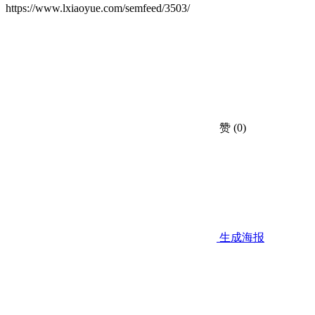
https://www.lxiaoyue.com/semfeed/3503/
赞
(0)
生成海报