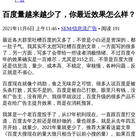
百度量越来越少了，你最近效果怎么样？
2021年11月6日 上午11:46
•
SEM/信息流广告
•
阅读 191
最近各大群里吐槽百度的又多了，不管是小白还是资深的，都
一肚子气。
我其实不太想写吐槽百度的文章，一方面写的很多
了，另一方面，写多了会带给一些读者消极情绪。
不过百度今
年的效果确实是一言难尽，尤其是
之后。
不管是百度大搜
315
还是信息流，量少、成本高、不稳定、审核慢，各种问题，反
正就是不省心。
百度现在就像个鸡肋，食之无味弃之可惜。很多人说百度是被
头条打败，其实不是的。百度是被自己打败。眼里只有钱，没
有广告主，没有用户。我很早就说过，百度升级的很多产品不
是在给广告主提升效果，而是在消耗预算。
我算是一个老百度投手了，从
年初到现在。一直跟百度打交
17
道，百度去年之前还是很好做的，量也很多。就是从去年四五
月开始，就量少。
年量就更少了。推荐大家看这篇文章
2021
《百度大搜现在的量大致只相当于以前小搜的量》。如果百度