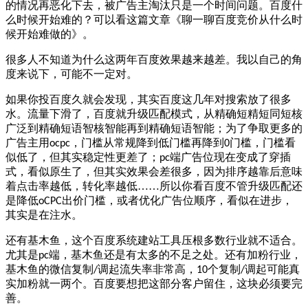
的情况再恶化下去，被广告主淘汰只是一个时间问题。百度什
么时候开始难的？可以看这篇文章《聊一聊百度竞价从什么时
候开始难做的》。
很多人不知道为什么这两年百度效果越来越差。我以自己的角
度来说下，可能不一定对。
如果你投百度久就会发现，其实百度这几年对搜索放了很多
水。流量下滑了，百度就升级匹配模式，从精确短精短同短核
广泛到精确短语智核智能再到精确短语智能；为了争取更多的
广告主用
，门槛从常规降到低门槛再降到
门槛，门槛看
ocpc
0
似低了，但其实稳定性更差了；
端广告位现在变成了穿插
pc
式，看似原生了，但其实效果会差很多，因为排序越靠后意味
着点击率越低，转化率越低……所以你看百度不管升级匹配还
是降低
出价门槛，或者优化广告位顺序，看似在进步，
oCPC
其实是在注水。
还有基木鱼，这个百度系统建站工具压根多数行业就不适合。
尤其是
端，基木鱼还是有太多的不足之处。还有加粉行业，
pc
基木鱼的微信复制
调起流失率非常高，
个复制
调起可能真
/
10
/
实加粉就一两个。百度要想把这部分客户留住，这块必须要完
善。