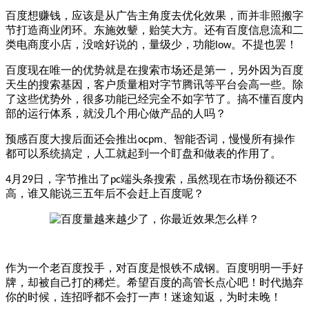
百度想赚钱，应该是从广告主角度去优化效果，而并非照搬字
节打造商业闭环。东施效颦，贻笑大方。还有百度信息流和二
类电商度小店，没啥好说的，量级少，功能
。不提也罢！
low
百度现在唯一的优势就是在搜索市场还是第一，另外因为百度
天生的搜索基因，客户质量相对字节腾讯等平台会高一些。除
了这些优势外，很多功能已经完全不如字节了。搞不懂百度内
部的运行体系，就没几个用心做产品的人吗？
预感百度大搜后面还会推出
、智能否词，慢慢所有操作
ocpm
都可以系统搞定，人工就起到一个盯盘和做表的作用了。
月
日，字节推出了
端头条搜索，虽然现在市场份额还不
4
29
pc
高，谁又能说三五年后不会赶上百度呢？
作为一个老百度投手，对百度是恨铁不成钢。百度明明一手好
牌，却被自己打的稀烂。希望百度的高管长点心吧！时代抛弃
你的时候，连招呼都不会打一声！迷途知返，为时未晚！