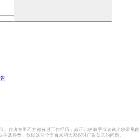
广告
节。作者在甲乙方都有过工作经历，真正比较棘手或者说比较常见
快手及抖音，故以这两个平台来和大家探讨广告创意的问题。