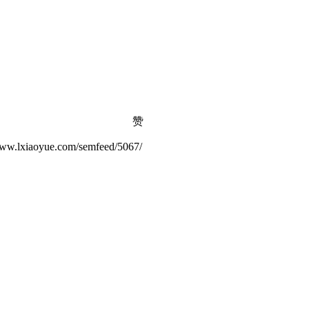
赞
ue.com/semfeed/5067/