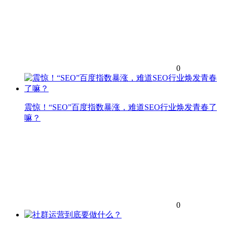
0
震惊！“SEO”百度指数暴涨，难道SEO行业焕发青春了
嘛？
0