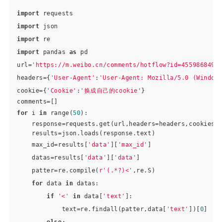
import
import
import
import
 pandas 
as
 pd

url=
'https://m.weibo.cn/comments/hotflow?id=4559868490
headers={
'User-Agent'
:
'User-Agent: Mozilla/5.0 (Window
cookie={
'Cookie'
:
'换成自己的cookie'
}

for
 i 
in
 range(
50
):

    response=requests.get(url,headers=headers,cookies=c
    results=json.loads(response.text)

    max_id=results[
'data'
][
'max_id'
]

    datas=results[
'data'
][
'data'
]

    patter=re.compile(
r'(.*?)<'
,re.S)

for
 data 
in
 datas:

if
'<'
in
 data[
'text'
]:

            text=re.findall(patter,data[
'text'
])[
0
]

else
:
