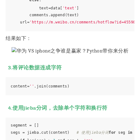
            text=data[
'text'
]

        comments.append(text)

    url=
'https://m.weibo.cn/comments/hotflow?id=455986
结果如下：
3.将评论数据连成字符
content=
''
4.使用jieba分词，去除单个字符和换行符
segment = []

segs = jieba.cut(content)   
# 使用jieba分词
for
 seg 
in
 se