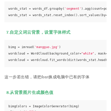
words_stat = words_df.groupby(
'segment'
).agg(count=pd.
words_stat = words_stat.reset_index().sort_values(by=
"
7.自定义词云背景，设置字体样式
bimg = imread(
'mangguo.jpg'
)

wordcloud = WordCloud(background_color=
"white"
, mask=b
wordcloud = wordcloud.fit_words(dict(words_stat.head(
9
这一步若出错，请把font换成电脑中已有的字体
8.从背景图片生成颜色值
bimgColors = ImageColorGenerator(bimg)
