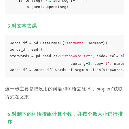
if
 len(seg) > 
1
and
 seg != 
'rn'
:

5.对文本去躁
words_df = pd.DataFrame({
'segment'
: segment})

words_df.head()

stopwords = pd.read_csv(
"stopword.txt"
, index_col=
Fals
                            quoting=
3
, sep=
't'
, names=
这一步主要是把没用的词语和词语去除掉，‘stop.txt’获取
方式在文末
6.对剩下的词语按组计算个数，并按个数大小进行排
序