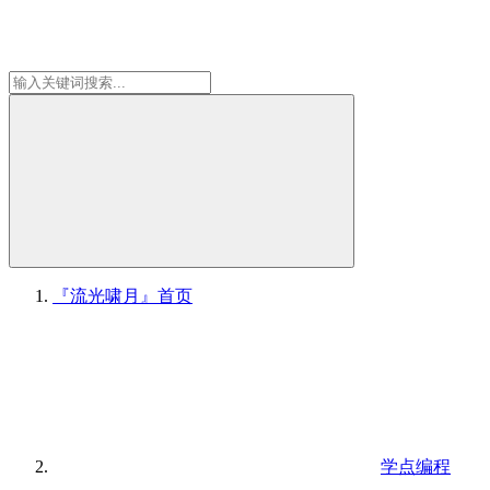
『流光啸月』
首页
学点编程