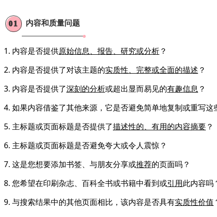
内容和质量问题
01
1. 内容是否提供
原始信息、报告、研究或分析
？
2. 内容是否提供了对该主题的
实质性、完整或全面的描述
？
3. 内容是否提供了
深刻的分析
或超出显而易见的
有趣信息
？
4. 如果内容借鉴了其他来源，它是否避免简单地复制或重写这
5. 主标题或页面标题是否提供了
描述性的、有用的内容摘要
？
6. 主标题或页面标题是否避免夸大或令人震惊？
7. 这是您想要添加书签、与朋友分享或
推荐
的页面
吗？
8. 您希望在印刷杂志、百科全书或书籍中看到或
引用
此内容吗
9. 与搜索结果中的其他页面相比，该内容是否具有
实质性价值