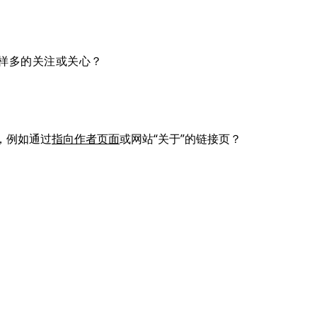
样多的关注或关心
？
，例如通过
指向作者页面
或网站“关于”的链接页？