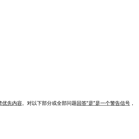
擎优先内容
。对以下部分或全部问题
回答“是”是一个警告信号
，