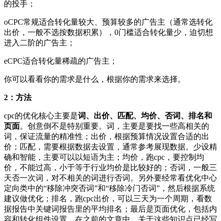
的投手；
oCPC常规适合转化量较大、预算较多的广告主（通常选转化
出价，一般不选按数据积累），0门槛适合转化量少，迫切想
进入二阶的广告主；
eCPC适合转化量稀疏的广告主；
你可以看看你的需求是什么，根据你的需求来选择。
2：方法
cpc的优化核心主要是
词、出价、匹配、均价、否词、排名和
页面
。创意倒不是特别重要。词，主要是要找一些高相关的
词，保证流量的精准性；出价，根据预算情况设置合适的出
价；匹配，需要根据数据去设置，通常参考展现数据。少设精
确和智能，主要可以以短语为主；均价，跑cpc，要控制均
价，不能过高，小于等于行业均价是比较好的；否词，一般三
天否一次词，对不相关的词进行否词。另外要经常看优化中心
定向类中的“移除冲突否词”和“移除冷门否词”，然后根据系统
建议做优化；排名，跑cpc出价，可以三天为一个周期，看数
据报告中关键词报告里的平均排名；最后是页面优化，包括内
容和转化组件设置。在之前的文章中，关于这些知识点已经写