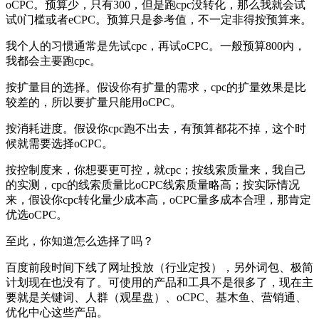
oCPC。预算少，只有300，但是跑cpc没转化，那么我就会试
试0门槛或者eCPC。预算只是参考值，不一定非得按预算来。
我个人的习惯通常是先试cpc，再试oCPC。一般预算800内，
我都会主要跑cpc。
按扩量目的选择。假设你有扩量的需求，cpc的扩量效果是比
较差的，所以要扩量只能用oCPC。
按消耗进度。假设你cpc跑不出去，有预算都花不掉，这个时
候就需要选择oCPC。
按控制度来，你想要更可控，就cpc；按线索质量来，我自己
的实测，cpc的线索质量比oCPC线索质量略高；按实际情况
来，假设你cpc转化量少成本高，oCPC量多成本合理，那肯定
优选oCPC。
至此，你知道怎么选择了吗？
百度前段时间下线了网址投放（行业定投），另外词包、极简
计划现在也没有了。可使用的产品和工具不是很多了，现在主
要就是关键词、人群（观星盘）、oCPC、基木鱼、营销通、
优化中心这些产品。