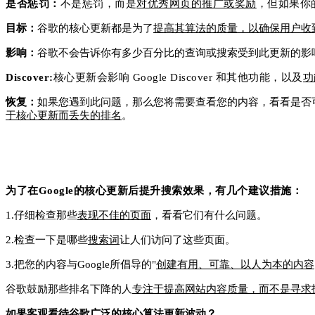
是否惩罚：
不是惩罚，而是
对优秀网页的推广或奖励
，但如果你
目标：
谷歌的核心更新都是为了
提高其算法的质量，以确保用户收
影响：
谷歌不会告诉你有多少百分比的查询或搜索受到此更新的影
Discover:
核心更新会影响 Google Discover 和其他功能，以及
功
恢复：
如果您遇到此问题，那么您将需要查看您的内容，看看是否可
于核心更新而丢失的排名
。
为了在Google的核心更新后提升搜索效果，有几个建议措施：
1.
仔细检查那些
表现不佳的页面
，看看它们有什么问题。
2.
检查一下是哪些
搜索词
让人们访问了这些页面。
3.
把您的内容与
Google所倡导的"
创建有用、可靠、以人为本的内容
谷歌鼓励那些排名下降的人
专注于提高网站内容质量，而不是寻求
如果客观看待谷歌广泛的核心算法更新波动？