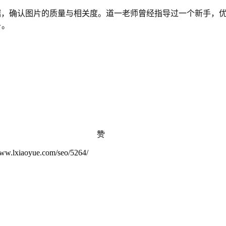
据，确认图片的质量与相关度。道一老师曾经指导过一个新手，
+。
赞
yue.com/seo/5264/