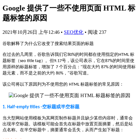
Google 提供了一些不使用页面 HTML 标
题标签的原因
2021年10月26日 上午12:46
•
SEO优化
•
阅读 237
谷歌解释了为什么它改变了搜索结果页面的标题
在过去的几周里，谷歌告诉我们它
的时间都在使用指定的
标
80%
HTML
题标签
（
）
。但
号，
该公司表示，它在
的时间里使
seo
title tag
9.17
87%
用原样的标题标签，增加了
个百分点：“现在大约
的时间使用标
7
87%
题元素，而不是之前的大约
，”谷歌写道。
80%
该公司将以下原因列为不使用您的
标题标签的常见原因：
HTML
空标题或半空标题
1. Half-empty titles
-
当大型网站使用模板为其网页制作标题并且缺少某些内容时，通常会
出现半空标题。该模板可能会首先在标题中放置页面摘要，然后是站
点名称。在半空标题中，摘要通常会丢失，从而产生如下标题：