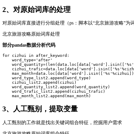
2、对原始词库的处理
对原始词库直接进行分组处理（ps：脚本以“北京旅游攻略”
北京旅游攻略原始词库处理
部分pandas数据分析代码
for cizhui in after_keyword:

    word_type='after'

    word_quantity=(len(data.loc[data['word'].isin(['%s'%cizhui])]))

    cizhui_trafic=data.loc[data['word'].isin(['%s'%cizhui])].exactPV.sum()

    max_month=data.loc[data['word'].isin(['%s'%cizhui])].hotMonth.max()

    word_type_list2.append(word_type)

    cizhui_list2.append(cizhui)

    word_quantity_list2.append(word_quantity)

    word_trafic_list2.append(cizhui_trafic)

    max_month_list2.append(max_month)
3、人工甄别，提取变量
人工甄别的工作就是找出关键词组合特征，挖掘用户需求
北京旅游攻略原始词库组合特征