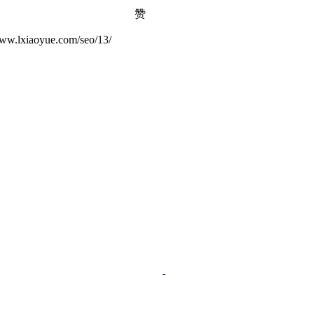
赞
yue.com/seo/13/