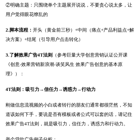
②明确主题：只围绕单个主题展开说说，不要贪心说太多，让
用户觉得眼花缭乱的
2.脚本流程：
开头（黄金前三秒）+中间（痛点+产品利益点+解
决方案）+结尾（引导用户点击转化）
3.了解效果广告4T法则
（参考巨量大学创意营销认证公开课
《创意-效果营销新浪潮-谈笑风生 效果广告创意的基本原
理》）：
4T法则：吸引力→信任力→诱惑力→行动力
刚做信息流视频的小白或者转行的朋友们通常都很茫然，不知
道该如何下手，要说是否有模板或者公式可以套的话，请记住
效果广告4T法则，就是吸引力，信任力，诱惑力和行动力。
举个贷款广告例子分析：