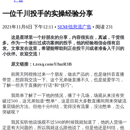
一位千川投手的实操经验分享
2021年11月6日 下午12:11
•
SEM/信息流广告
•
阅读 231
这是星球里一个好朋友的分享，内容很实在，真诚，干货很
多。作为一个做出过成功案例的投手，他的经验相信会很有启
发。文章发在这里，希望能帮助到正在投千川或者准备入千川的
小伙伴。欢迎交流！
原文链接：t.zsxq.com/UfuzR3B
前两天阿楷推过来一个朋友，做农产品的，也是做抖音直播
带货，想跟我交流一下。这个兄弟做直播不久，也是挺爱学习，
了解一些关于直播的
“
行话
”
和
“
技巧
”。
我简单了解了一下他的情况，播了十几场，场观从来没有突
破过500，这兄弟知道
“
憋单
”
，这是目前大多数直播间用来突破流
量层级的方法。但他十分纠结，觉得没有流量，没法憋单，怎么
突破呢？
我其实听他说场观不过
500的时候我就知道了，他的人货场一
定是有大问题的，所以我就这么跟他说了，但是他还是纠结，他