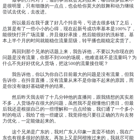
是很明显，只有细微的一点点，也会给你莫大的鼓舞和动力继续
尝试去优化，去改进。
所以最后在我干废了好几个抖音号，亏进去很多钱了之后，
总算是有了一些小小的心得，现在起新号成功率基本是
100%了，
能很快打开广场流量，并且做好承接，然后能很好的洗标签。
基
本上半个月的时间就能稳住流量层级，转平播也能稳定卖货了。
再回到那个兄弟的话题上来，我告诉他，不要以为你现在的
问题是没有流量，你那不到500的场观，他难道就不是流量吗？为
什么不先好好优化人货场，把这500的流量接住呢
？
我告诉他，你以为你自己目前最大的问题是没有流量，但我
告诉你，在抖音直播，没有流量从来不是你做不起来的原因，而
是你没有做好基础硬件的结果。
然后昨天我去听了十几分钟他的直播间，跟我猜想的其实差
不多，人货场存在很大的问题，虽然我不是很懂他们类目，但最
后我还是根据自己的一些理解和一点点经验，我们通了一个多小
时的电话，我给了他一些建议，我觉得他只要往正确的方向去努
力优化，一定能做起来的。
这个兄弟是广东的，我对广东人印象一直蛮不错的，我在广
东也有很多很好的朋友。再加上又是阿楷推过来的，我就尽可能