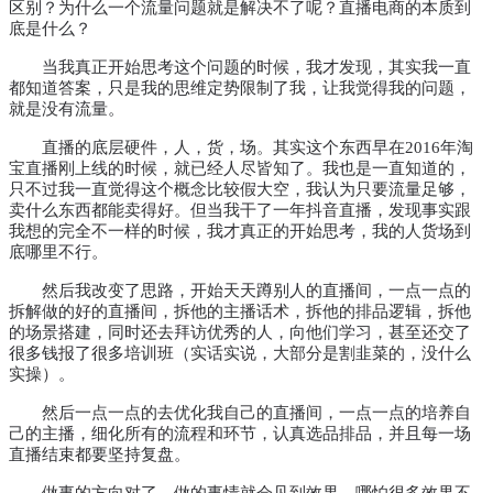
区别？
为什么一个流量问题就是解决不了呢？
直播电商的本质到
底是什么？
当我真正开始思考这个问题的时候，我才发现，其实我一直
都知道答案，只是我的思维定势限制了我，让我觉得我的问题，
就是没有流量。
直播的底层硬件，人，货，场。其实这个东西早在
2016年淘
宝直播刚上线的时候，就已经人尽皆知了。
我也是一直知道的，
只不过我一直觉得这个概念比较假大空，我认为只要流量足够，
卖什么东西都能卖得好。
但当我干了一年抖音直播，发现事实跟
我想的完全不一样的时候，我才真正的开始思考，我的人货场到
底哪里不行。
然后我改变了思路，开始天天蹲别人的直播间，一点一点的
拆解做的好的直播间，拆他的主播话术，拆他的排品逻辑，拆他
的场景搭建，同时还去拜访优秀的人，向他们学习，甚至还交了
很多钱报了很多培训班（实话实说，大部分是割韭菜的，没什么
实操）
。
然后一点一点的去优化我自己的直播间，一点一点的培养自
己的主播，细化所有的流程和环节，认真选品排品，并且每一场
直播结束都要坚持复盘。
做事的方向对了，做的事情就会见到效果，哪怕很多效果不