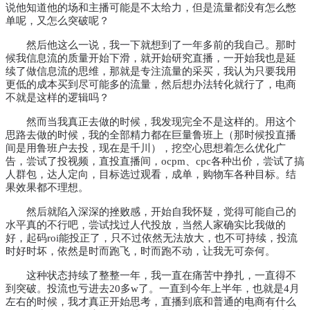
说他知道他的场和主播可能是不太给力，但是流量都没有怎么憋
单呢，又怎么突破呢？
然后他这么一说，我一下就想到了一年多前的我自己。
那时
候我信息流的质量开始下滑，就开始研究直播，一开始我也是延
续了做信息流的思维，那就是专注流量的采买，我认为只要我用
更低的成本买到尽可能多的流量，然后想办法转化就行了，电商
不就是这样的逻辑吗？
然而当我真正去做的时候，我发现完全不是这样的。用这个
思路去做的时候，我的全部
精
力都在巨量鲁班上（那时候投直播
间是用鲁班户去投，现在是千川），挖空心思想着怎么优化广
告，尝试了投视频，直投直播间，ocpm
、
cpc各种出价，尝试了搞
人群包，达人定向，目标选过观看，成单，购物车各种目标。结
果效果都不理想。
然后就陷入深深的挫败感，开始自我怀疑，觉得可能自己的
水平真的不行吧，尝试找过人代投放，当然人家确实比我做的
好，起码
roi能投正了，只不过依然无法放大，也不可持续，投流
时好时坏，依然是时而跑飞，时而跑不动，让我无可奈何。
这种状态持续了整整一年，我一直在痛苦中挣扎，一直得不
到突破。投流也亏进去
20多w了。
一直到今年上半年，也就是4月
左右的时候，我才真正开始思考，直播到底和普通的电商有什么