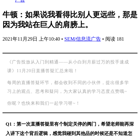
牛顿：如果说我看得比别人更远些，那是
因为我站在巨人的肩膀上。
2021年11月29日 上午10:40
•
SEM/信息流广告
•
阅读 181
《广告投放从入门到精通——从小白到月薪过万的投手速成
课》11月20日直播答疑汇总来啦！
每周的直播答疑环节，都会收到不同的小伙伴，提出很多学
习上的观点、思考和疑问，为大家认真的学习态度点赞哦~
“
你呢？也快来和我们一起学习呀~！
Q1：第一次直播答疑里有个制定关停的阀门，希望老师能再深
入讲下这个背后逻辑，感觉我碰到其他品的时候还是不知道怎