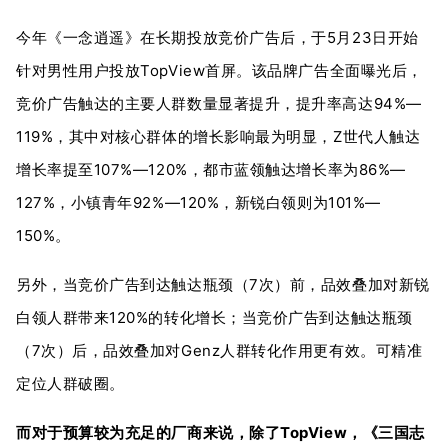
今年《一念逍遥》在长期投放竞价广告后，于5月23日开始
针对男性用户投放TopView首屏。该品牌广告全面曝光后，
竞价广告触达的主要人群数量显著提升，提升率高达94%—
119%，其中对核心群体的增长影响最为明显，Z世代人触达
增长率提至107%—120%，都市蓝领触达增长率为86%—
127%，小镇青年92%—120%，新锐白领则为101%—
150%。
另外，当竞价广告到达触达瓶颈（7次）前，品效叠加对新锐
白领人群带来120%的转化增长；当竞价广告到达触达瓶颈
（7次）后，品效叠加对Genz人群转化作用更有效。可精准
定位人群破圈。
而对于预算较为充足的厂商来说，除了TopView，《三国志