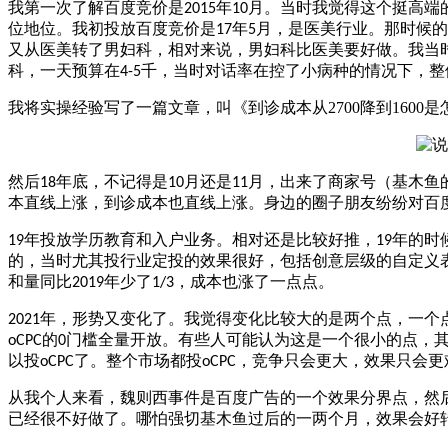
我第一次了解百度竞价是
年
月。当时我觉得这个挺高端
2015
10
位地位。我初投放百度竞价是
年
月，是医美行业。那时候的
17
5
又从医美转了男妇科，相对来说，男妇科比医美要好做。我当
科，一天预算在
千，当时对话率在控了小病种的情况下，整
4-5
我将实操经验写了一篇文章，叫《到诊成本从2700降到160
然后
年底，不记得是
月还是
月，出来了商家号（基木鱼
18
10
11
本直线上涨，到诊成本也直线上涨。身边的圈子朋友纷纷对百
年投放学历教育和入户业务。相对还是比较好推，
年的时
19
19
的，当时尤其投行业定投的效果很好，包括创意层级的自定义
和量同比
年少了
，成本也涨了一点点。
2019
1/3
年，形势又变化了。我觉得变化比较大的是两个点，一个点
2021
的
门槛全量开放。有些人可能认为这是一个很小的点，
oCPC
0
以投
了。整个市场都投
，竞争只会更大，效果只会更
oCPC
oCPC
从我个人来看，魏则西事件是百度广告的一个效果分界点，然
已经很不好做了。哪怕强切基木鱼过后的一两个月，效果会好