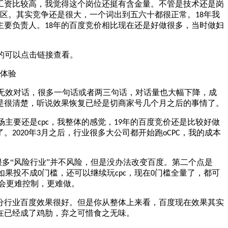
工资比较高，我觉得这个岗位还挺有含金量。不管是技术还是岗
区。其实竞争还是很大，一个词出到五六十都很正常。
年我
18
主要负责人。
年的百度竞价相比现在还是好做很多，当时做妇
18
趣的可以点击链接查看。
无效对话，很多一句话或者两三句话，对话量也大幅下降，成
是很清楚，听说效果恢复已经是切商家号几个月之后的事情了。
场主要还是
，我整体的感觉，
年的百度竞价还是比较好做
cpc
19
了。
年
月之后，行业很多大公司都开始跑
，我的成本
2020
3
oCPC
很多“风险行业”并不风险，但是没办法改变百度。第二个点是
如果投不成
门槛，还可以继续玩
，现在
门槛全量了，都可
0
cpc
0
会更难控制，更难做。
分行业百度效果很好。但是你从整体上来看，百度现在效果其实
在已经成了鸡肋，弃之可惜食之无味。