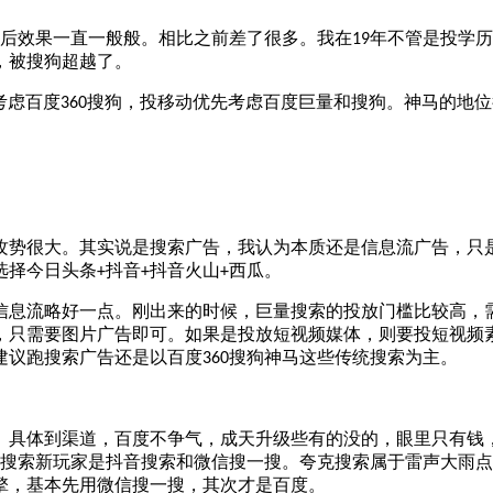
后效果一直一般般。相比之前差了很多。我在
年不管是投学历
19
，被搜狗超越了。
考虑百度
搜狗，投移动优先考虑百度巨量和搜狗。神马的地位
360
攻势很大。其实说是搜索广告，我认为本质还是信息流广告，只
选择今日头条
抖音
抖音火山
西瓜。
+
+
+
信息流略好一点。刚出来的时候，巨量搜索的投放门槛比较高，
，只需要图片广告即可。如果是投放短视频媒体，则要投短视频
建议跑搜索广告还是以百度
搜狗神马这些传统搜索为主。
360
。具体到渠道，百度不争气，成天升级些有的没的，眼里只有钱
搜索新玩家是抖音搜索和微信搜一搜。夸克搜索属于雷声大雨点
擎，基本先用微信搜一搜，其次才是百度。