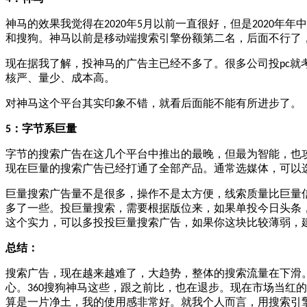
神马的效果我觉得在
年
月以前一直很好，但是
年年中
2020
5
2020
和搜狗。神马以前是移动端搜索引擎份额第二名，后面不行了
现在据我了解，投神马的广告主已经不多了。很多公司投
就
pc
核严、量少、成本高。
对神马这个平台其实印象不错，就看后面能不能有所进步了。
：字节系巨量
5
字节的搜索广告在这几个平台中推出的最晚，但最为智能，也
现在巨量的搜索广告已经打通了全部产品。通常选媒体，可以
巨量搜索广告量不是很多，操作不是太方便，线索质量比巨量
多了一些。投巨量搜索，需要根据版位来，如果单投今日头条
这个实力，可以多投投巨量搜索广告，如果你这块比较薄弱，
总结：
搜索广告，现在越来越难了，大趋势，整体的搜索流量在下滑
心。
搜狗神马这些，跟之前比，也在退步。现在市场当红的
360
算是一片净土，我的使用感非常好。就我个人而言，用搜索引