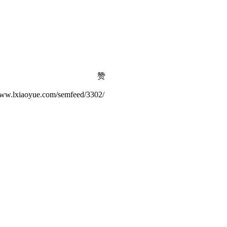
赞
ue.com/semfeed/3302/