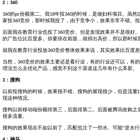
：
2
360
的
份额第二。我
年投
的时候，是做妇科项目。虽然
360
pc
18
360
家投
竞价，那时候我投了，由于竞争小，效果非常不错。投
360
后面我在教育行业也投了
竞价。但是发现效果并不是很好。
360
的广告位比百度多。你要排在前面，就得出高价，所以那时候
就我在教育行业投放
竞价整体效果来说，其实效果比百度差
360
当然，
竞价的效果主要还是看行业，有的行业还可以，有的
360
理没怎么去优化产品，感觉不到这个渠道这几年有什么革新。
：搜狗
3
以前投搜狗的时候，效果很不错。搜狗的展现很少，但是流量
现这种情况。
搜狗以前移动端份额排第三，后面排第二。后面被腾讯收购之
很多流量。
搜狗的效果现在不如以前了，匹配也注了一些水。可能“逆水行
：神马
4