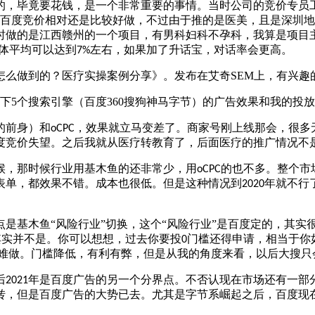
的，毕竟要花钱，是一个非常重要的事情。当时公司的竞价专员
百度竞价相对还是比较好做，不过由于推的是医美，且是深圳地
时做的是江西赣州的一个项目，有男科妇科不孕科，我算是项目
体平均可以达到
左右，如果加了升话宝，对话率会更高。
7%
0是怎么做到的？医疗实操案例分享》。发布在艾奇SEM上，有兴
的前身）和
，效果就立马变差了。商家号刚上线那会，很多
oCPC
度竞价失望。之后我就从医疗转教育了，后面医疗的推广情况不
候，那时候行业用基木鱼的还非常少，用
的也不多。整个市
oCPC
表单，都效果不错。成本也很低。但是这种情况到
年就不行
2020
是基木鱼“风险行业”切换，这个“风险行业”是百度定的，其实
其实并不是。你可以想想，过去你要投
门槛还得申请，相当于你
0
难做。门槛降低，有利有弊，但是从我的角度来看，以后大搜只
后
年是百度广告的另一个分界点。不否认现在市场还有一部
2021
转，但是百度广告的大势已去。尤其是字节系崛起之后，百度现