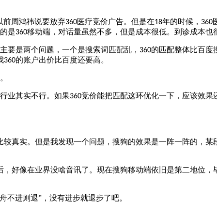
以前周鸿祎说要放弃
医疗竞价广告。但是在
年的时候，
360
18
360
的是
移动端，对话量虽然不多，但是成本很低。到诊成本也
360
主要是两个问题，一个是搜索词匹配乱，
的匹配整体比百度
360
我
的账户出价比百度还要高。
360
。
行业其实不行。如果
竞价能把匹配这环优化一下，应该效果
360
比较真实。但是我发现一个问题，搜狗的效果是一阵一阵的，某
后，好像在业界没啥音讯了。现在搜狗移动端依旧是第二地位，
舟不进则退”，没有进步就退步了吧。