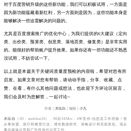
对于百度营销升级的这些新功能，我们可以积极试用，一方面是
因为新功能蕴藏着新红利，另一方面则是因为，这些功能本身是
能够解决一些迫需解决的问题的。
尤其是百度搜索推广的优化中心，为我们提供的6大建议（定向
类、出价类、预算类、创意类、落地页类、修复类）是非常实用
的。能很好的帮助账户提升效果。如果你还有一些功能还不熟悉
没试用，不妨尝试一下。
以上就是本篇关于关键词质量度预检的内容啦，希望对您有所
启发。如果文章对您有帮助，请动动手指，分享、收藏、点
赞、在看，有什么其他问题或想法，也欢迎下方评论区留言，
我们会及时为您解答，一起讨论~
作者｜
木比白
｜编辑｜
小九
木比白
（ID：mubibai20），90后SEMer，4年竞价/信息流工作经验！曾
从事加盟、医疗和教育行业，擅长数据研究、策略设计和页面策划。现从
事自媒体运营和广告投放代运营工作。