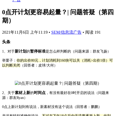
0点开计划更容易起量？| 问题答疑（第四
期）
2021年11月6日 上午11:19
•
SEM/信息流广告
•
阅读 191
头条
新计划
暂停标准
1、对于
的
是怎么样判断的（问题来源：群友飞扬）
举栗子：
你的出价80元，计划消耗到160块可以关（消耗>出价1倍）可
以判断关闭
（回答者：皮球/大何）
素材上新
时间点
2、关于
的
，有没有最好在0时开启的说法（问题来
源：群友Ryan）
0点上新计划到有说法，新素材没有这个说法（回答者：鹏鹏）
并没有特别准确的说法，
不过在下午18点后由于流量逐渐上新，此刻