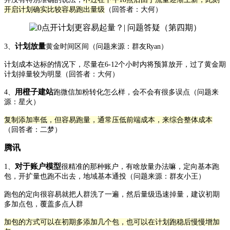
开启计划确实比较容易跑出量级
（回答者：大何）
计划放量
3、
黄金时间区间（问题来源：群友Ryan）
计划成本达标的情况下，尽量在6-12个小时内将预算放开，过了黄金期
计划掉量较为明显
（回答者：大何）
用橙子建站
4、
跑微信加粉转化怎么样，会不会有很多误点（问题来
源：星火）
复制添加率低，但容易跑量，通常压低前端成本，来综合整体成本
（回答者：二梦）
腾讯
对于账户模型
1、
很精准的那种账户，有啥放量办法嘛，定向基本跑
包，开扩量也跑不出去，地域基本通投（问题来源：群友小王）
跑包的定向很容易就把人群洗了一遍，然后量级迅速掉量，建议初期
多加点包，覆盖多点人群
加包的方式可以在初期多添加几个包，也可以在计划跑稳后慢慢增加