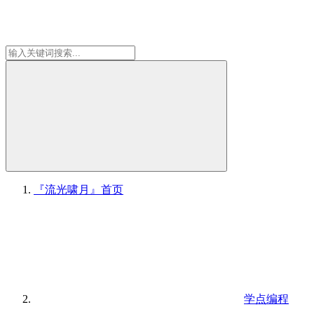
『流光啸月』
首页
学点编程