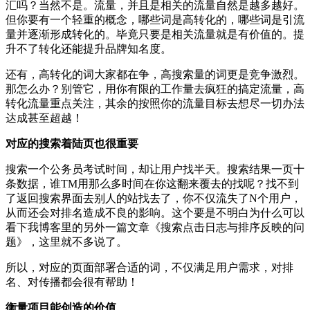
汇吗？当然不是。流量，并且是相关的流量自然是越多越好。
但你要有一个轻重的概念，哪些词是高转化的，哪些词是引流
量并逐渐形成转化的。毕竟只要是相关流量就是有价值的。提
升不了转化还能提升品牌知名度。
还有，高转化的词大家都在争，高搜索量的词更是竞争激烈。
那怎么办？别管它，用你有限的工作量去疯狂的搞定流量，高
转化流量重点关注，其余的按照你的流量目标去想尽一切办法
达成甚至超越！
对应的搜索着陆页也很重要
搜索一个公务员考试时间，却让用户找半天。搜索结果一页十
条数据，谁TM用那么多时间在你这翻来覆去的找呢？找不到
了返回搜索界面去别人的站找去了，你不仅流失了N个用户，
从而还会对排名造成不良的影响。这个要是不明白为什么可以
看下我博客里的另外一篇文章《搜索点击日志与排序反映的问
题》，这里就不多说了。
所以，对应的页面部署合适的词，不仅满足用户需求，对排
名、对传播都会很有帮助！
衡量项目能创造的价值