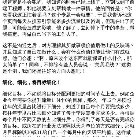
我肯定是不会犯的。我知道的时候已经上线了，立刻找到了前
端工程师，和他说要立刻帮我做一件事情。他的回答是：“你
没看我这正忙着呢吗？这个专题一会就要”，于是我告诉他这
个页面每天从搜索引擎能来多少流量以及咨询，但现在出了问
题，可能会造成的影响。他了解了，立刻停下手中的事务，帮
我搞定。再做自己当下的工作去了。
这不是沟通之后，对方理解其所做事项价值后做出的反映吗？
并且知道了自己在做什么，会有什么价值也能让他们有成就
感。他们会想：“啊，原来改个这东西就能保证什么什么，那
太简单了”！同样，不排除有些人员会说：“关我毛线？”这类
是个例，我们还是往好的方面去想吧！
细化、细化，将目标细化！
细化目标，不如说将目标分配到更细的时间节点上去。例如企
业今年需要你提升流量1+N个0的目标，那么一年12个月按照
往年的流量占比进行下细分，知道了自己每个月要完成多少，
按往年季度占比去细分知道了每个季度需要完成多少。再根据
每个月中不同天数的占比细分后，你得到了每天是否有完成你
的目标。或所在的行业无法按照以天为单位的方式细分，那就
月目标除以30或31.给自己一个每月中的天级平均值。这样做