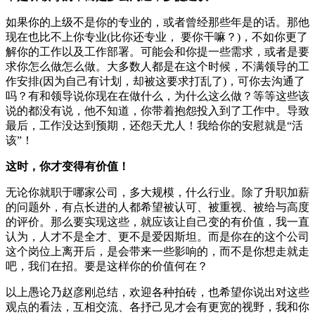
如果你的上级不是你的专业的，或者曾经那些年是的话。那他
现在也比不上你专业(比你还专业， 要你干嘛？)，不如你更了
解你的工作以及工作部署。可能会和你提一些需求，或者是要
求你怎么做怎么做。大多数人都是在这个时候，不满领导的工
作安排(因为自己有计划，却被这要求打乱了)，可你去沟通了
吗？有和领导说你现在在做什么，为什么这么做？等等这些该
说的都没有说，他不知道，你带着抱怨投入到了工作中。导致
最后，工作没达到预期，还怨天尤人！我给你的安慰就是“活
该”！
这时，你才变得有价值！
无论你就职于哪家公司，多大规模，什么行业。除了升职加薪
的问题外，有点长进的人都希望被认可、被重视、被给与高度
的评价。那么要实现这些，就应该让自己变的有价值，我一直
认为，人才不是全才、更不是爱因斯坦。而是你在的这个公司
这个岗位上离开后，是会带来一些影响的，而不是你想走就走
吧，我们在招。要是这样你的价值何在？
以上愚论乃赵彦刚总结，欢迎各种拍砖，也希望你说出对这些
观点的看法，互相交流、各抒己见才会有更宽的视野，我和你