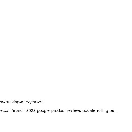
ew-ranking-one-year-on
.com/march-2022-google-product-reviews-update-rolling-out-