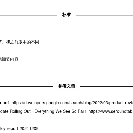
标准
节、和之前版本的不同
他细节内容
参考文档
n》https://developers.google.com/search/blog/2022/03/product-revi
 Rolling Out - Everything We See So Far》https://www.seroundtable
y-report-20211209