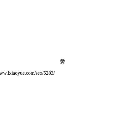
赞
yue.com/seo/5283/