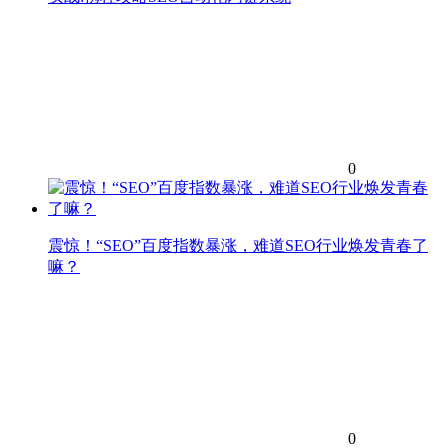
0
震惊！“SEO”百度指数暴涨，难道SEO行业焕发青春了
嘛？
0