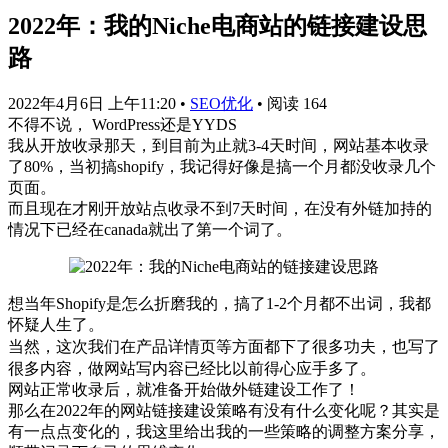
2022年：我的Niche电商站的链接建设思
路
2022年4月6日 上午11:20
•
SEO优化
•
阅读 164
不得不说， WordPress还是YYDS
我从开放收录那天，到目前为止就3-4天时间，网站基本收录
了80%，当初搞shopify，我记得好像是搞一个月都没收录几个
页面。
而且现在才刚开放站点收录不到7天时间，在没有外链加持的
情况下已经在canada就出了第一个词了。
想当年Shopify是怎么折磨我的，搞了1-2个月都不出词，我都
怀疑人生了。
然，这
次我们在产品
详情页
等方面
都下了很多
功夫，也写了
当
很多内容，做网站写内容已经比以前得心应手
多了。
网站正常收录后，就准备开始做外链建设工作了！
那么在2022年的网站链接建设策略有没有什么变化呢？其实是
有一点点变化的，我这里给出我的一些策略的调整方案分享，