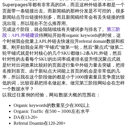
S
uper
pages等都
有非
常高的D
A
，而且这种外链基本都是一个
页面带一条
链
接出去。
而新闻稿的那种分发是不可控的，很多
新闻
站点导出链接特别多，
而且新闻
稿经常会有丢失链接的情
况出现，所以现在不怎么推荐用。
完成这个阶段，就会陆陆续续有关键词参与排名了。
第三阶
段：APL外链建设
待网站开始有organic keywords的时候，这
个时候我会批量上APL外链去快速拉升referral domain数据和权
重。刚开始我会采用“平铺式”做第一轮，然后“聚点式”做第二
轮平铺式就是针对核心的几个SKU都做1-2条APL外链，然后
针对性的去看每个SKU的出词率或者排名提升情况聚点式就
是针对出词效果比较好的页面进行集中外链力量去突破，把排
名推到首页。由于新站点大词能上首页的机会是非常低的几
率，所以我在这个阶段做的都是小于1000搜索量且竞争度比较
低的词，比较容易把排名做起来。做完第三阶段网站会在怎样
一个数据水平？
以我过往案例的经验，网站数据大概的范围在：
Organic keywords的数量至少在300以上
Organic Traffic 在500～3000左右水平
DA在13-20+
Referral Doamin在120-200+