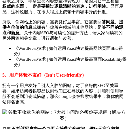
谷歌之所以，非常重视内容数量和表现力，是因为它一直相信，
权威的东西，一定是要通过逻辑清晰的表达，进行阐述。
显而易
见，这种说服力，在很大程度上依赖于内容本身的长度。
所以，你网站上的内容，需要良好且丰富。它需要
回答问题
、
提
供有价值的信息
或拥有与你所在领域的其他网站，足够
不同的观
点和新意
。关于内容SEO与可读性的提升方法，请大家阅读我的
另外两篇相关文章，进行调整与改善。
《WordPress技术 | 如何运用Yoast快速提高网站页面SEO得
分》
《WordPress技术 | 如何运用Yoast快速提高页面Readability得
分》
5、用户体验不友好（Isn’t User-friendly）
拥有一个用户友好且引人入胜的网站，对于良好的SEO至关重
要。如果访问者很容易找到他们正在寻找的内容，并顺利使用导
航不会感到沮丧或恼怒，那么Google会在搜索结果中，将你的网
站排名更高。
谷歌
不希望用户在一个页面上花费太多时间，进行无意义的操