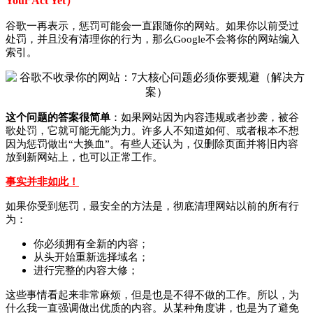
Your Act Yet）
谷歌一再表示，惩罚可能会一直跟随你的网站。
如果你
以前受过
处罚，
并且没有
清理你
的行为，
那么
Google
不会
将你
的
网站编入
索引。
这个问题的答案很简单
：如果网站因为内容违规或者抄袭，被谷
歌处罚，它就可能无能为力。
许多人不知道如何、或者根本不想
因为惩罚做出“大换血”。
有些人还认为，仅删除页面并将旧内容
放到新网站上，也可以正常工作
。
事实并非如此！
如果你受到惩罚，最安全的方法是，彻底清理网站以前的所有行
为：
你必须拥有全新的内容；
从头开始重新选择域名；
进行完整的内容大修；
这些事情看起来非常麻烦，但是也是不得不做的工作。所以，为
什么我一直强调做出优质的内容。从某种角度讲，也是为了避免