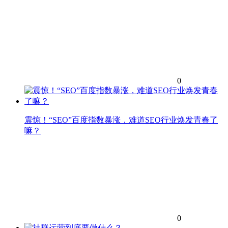
0
震惊！“SEO”百度指数暴涨，难道SEO行业焕发青春了
嘛？
0