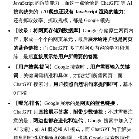
JavaScript 的渲染能力，而这一点恰恰是 ChatGPT 等 AI
搜索缺失的（
AI爬虫还没有 JavaScript 渲染的能力
）；
还有抓取效率、抓取规模，都是 Google 领先
【
收录：将网页存储到数据库
】Google 存储原生网页内
容，形成一个个的网页单元，最后
展示给用户也是网页
的蓝色链接
；而 ChatGPT 多了对网页内容的学习和训
练，最后
直接展示给用户所需要的答案
【
用户搜索/提问
】Google 搜索时，
用户需要输入关键
词
，关键词需精准和具体，才能找到所需网页；而
ChatGPT 搜索时，
用户按照自然语句来提问即可
，基本
0 门槛
【
曝光/排名
】Google 展示的是
网页的蓝色链接
，
ChatGPT 则
直接展示答案，附带少数链接
；不过需要注
意的是，
两边也都在进化和迭代
，Google 搜索中加入了
AI 功能，如 AI 概览和 AI 模式，而 ChatGPT 为了解决
信息即时性和准确度的问题，也将 Google 搜索数据作