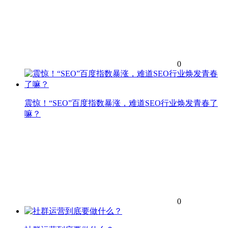
0
震惊！“SEO”百度指数暴涨，难道SEO行业焕发青春了
嘛？
0