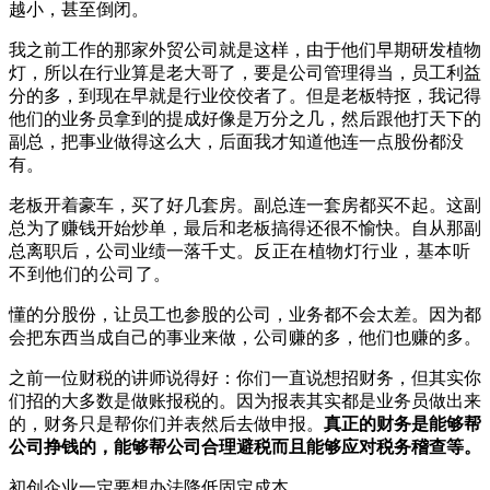
越小，甚至倒闭。
我之前工作的那家外贸公司就是这样，由于他们早期研发植物
灯，所以在行业算是老大哥了，要是公司管理得当，员工利益
分的多，到现在早就是行业佼佼者了。但是老板特抠，我记得
他们的业务员拿到的提成好像是万分之几，然后跟他打天下的
副总，把事业做得这么大，后面我才知道他连一点股份都没
有。
老板开着豪车，买了好几套房。副总连一套房都买不起。这副
总为了赚钱开始炒单，最后和老板搞得还很不愉快。自从那副
总离职后，公司业绩一落千丈。
反正在植物灯行业，基本听
不到他们的公司了。
懂的分股份，让员工也参股的公司，业务都不会太差。因为都
会把东西当成自己的事业来做，公司赚的多，他们也赚的多。
之前一位财税的讲师说得好：你们一直说想招财务，但其实你
们招的大多数是做账报税的。因为报表其实都是业务员做出来
的，财务只是帮你们并表然后去做申报。
真正的财务是能够帮
公司挣钱的，能够帮公司合理避税而且能够应对税务稽查等。
初创企业一定要想办法降低固定成本