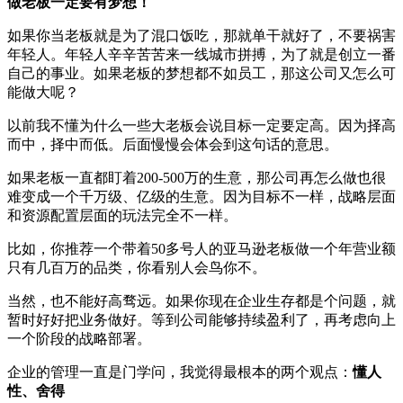
做老板一定要有梦想！
如果你当老板就是为了混口饭吃，那就单干就好了，不要祸害
年轻人。年轻人辛辛苦苦来一线城市拼搏，为了就是创立一番
自己的事业。如果老板的梦想都不如员工，那这公司又怎么可
能做大呢？
以前我不懂为什么一些大老板会说目标一定要定高。因为择高
而中，择中而低。后面慢慢会体会到这句话的意思。
如果老板一直都盯着200-500万的生意，那公司再怎么做也很
难变成一个千万级、亿级的生意。因为目标不一样，战略层面
和资源配置层面的玩法完全不一样。
比如，你推荐一个带着50多号人的亚马逊老板做一个年营业额
只有几百万的品类，你看别人会鸟你不。
当然，也不能好高骛远。如果你现在企业生存都是个问题，就
暂时好好把业务做好。等到公司能够持续盈利了，再考虑向上
一个阶段的战略部署。
企业的管理一直是门学问，我觉得最根本的两个观点：
懂人
性、舍得