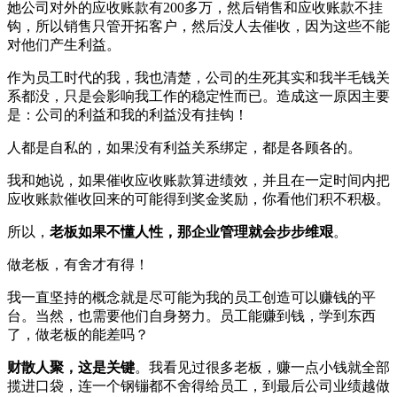
她公司对外的应收账款有200多万，然后销售和应收账款不挂
钩，所以销售只管开拓客户，然后没人去催收，因为这些不能
对他们产生利益。
作为员工时代的我，我也清楚，公司的生死其实和我半毛钱关
系都没，只是会影响我工作的稳定性而已。造成这一原因主要
是：公司的利益和我的利益没有挂钩！
人都是自私的，如果没有利益关系绑定，都是各顾各的。
我和她说，如果催收应收账款算进绩效，并且在一定时间内把
应收账款催收回来的可能得到奖金奖励，你看他们积不积极。
所以，
老板如果不懂人性，那企业管理就会步步维艰
。
做老板，有舍才有得！
我一直坚持的概念就是尽可能为我的员工创造可以赚钱的平
台。当然，也需要他们自身努力。员工能赚到钱，学到东西
了，做老板的能差吗？
财散人聚，这是关键
。我看见过很多老板，赚一点小钱就全部
揽进口袋，连一个钢镚都不舍得给员工，到最后公司业绩越做