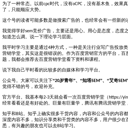
为了一种常态。以前
时代，没有
，没有基木鱼，效果真
cpc
oCPC
了，只能顺应大势。
这个号的读者可能多数是做搜索广告的，也经常会有一些新的
我觉得学好
竞价广告，主要还是用心。用心是态度，态度
sem
知道怎么调。说一下理论学习层面。
我平时学习主要是通过
种方式，一种是关注行业写广告投放类
4
营销学堂，其实这是很错误的。作为百度营销官方的平台，百
题，我都会推荐去百度营销学堂看下资料和课程。
说下我自己平时看的比较多的自媒体和学习平台。
公众号。大家可以关注下
“
岁青年”、“知塔
”、“艾奇
20
SEM
SEM
觉得不错的号，欢迎补充。
官方平台。我基本每
天就会看一次百度营销学堂（
2-3
https://y
经常看看还是有好处的。巨量有巨量学，腾讯有腾讯营销学堂
知乎和
站。知乎上确实很多干货内容，内容和公众号的内容
B
深度内容不多，知识分享类和干货类的内容不多，用户很少在
悉，有兴趣的朋友也可以去
站学习。
B