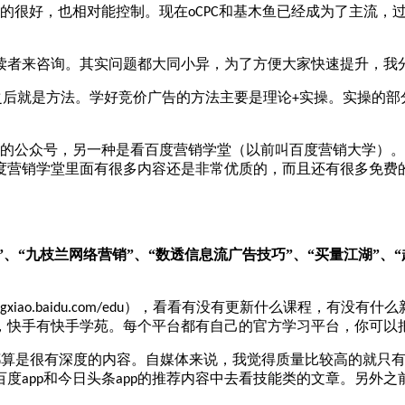
的很好，也相对能控制。现在
和基木鱼已经成为了主流，
oCPC
读者来咨询。其实问题都大同小异，为了方便大家快速提升，我
之后就是方法。学好竞价广告的方法主要是理论
实操。实操的部
+
的公众号，另一种是看百度营销学堂（以前叫百度营销大学）。
度营销学堂里面有很多内容还是非常优质的，而且还有很多免费
”、“九枝兰网络营销”、“数透信息流广告技巧”、“买量江湖”、
），看看有没有更新什么课程，有没有什么
ingxiao.baidu.com/edu
，快手有快手学苑。每个平台都有自己的官方学习平台，你可以
都算是很有深度的内容。自媒体来说，我觉得质量比较高的就只
百度
和今日头条
的推荐内容中去看技能类的文章。另外之
app
app