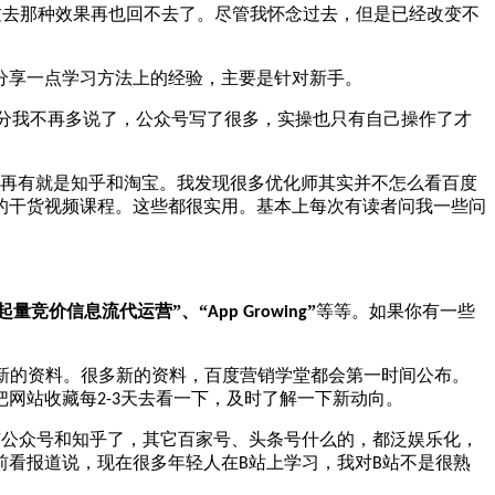
过去那种效果再也回不去了。尽管我怀念过去，但是已经改变不
分享一点学习方法上的经验，主要是针对新手。
分我不再多说了，公众号写了很多，实操也只有自己操作了才
再有就是知乎和淘宝。我发现很多优化师其实并不怎么看百度
的干货视频课程。这些都很实用。基本上每次有读者问我一些问
“起量竞价信息流代运营”、“
”
等等。如果你有一些
App Growing
新的资料。很多新的资料，百度营销学堂都会第一时间公布。
把网站收藏每
天去看一下，及时了解一下新动向。
2-3
有公众号和知乎了，其它百家号、头条号什么的，都泛娱乐化，
前看报道说，现在很多年轻人在
站上学习，我对
站不是很熟
B
B