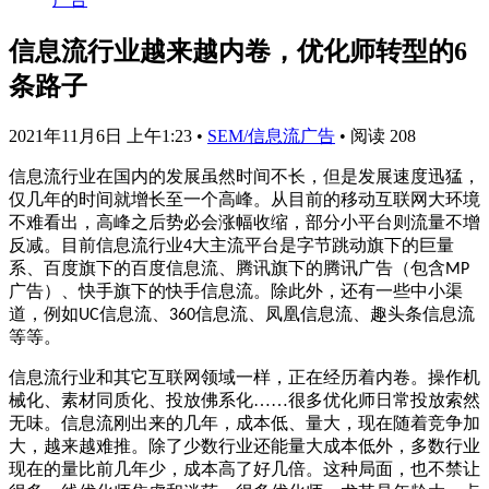
信息流行业越来越内卷，优化师转型的6
条路子
2021年11月6日 上午1:23
•
SEM/信息流广告
•
阅读 208
信息流行业在国内的发展虽然时间不长，但是发展速度迅猛，
仅几年的时间就增长至一个高峰。从目前的移动互联网大环境
不难看出，高峰之后势必会涨幅收缩，部分小平台则流量不增
反减。目前信息流行业
大主流平台是字节跳动旗下的巨量
4
系、百度旗下的百度信息流、腾讯旗下的腾讯广告（包含
MP
广告）、快手旗下的快手信息流。除此外，还有一些中小渠
道，例如
信息流、
信息流、凤凰信息流、趣头条信息流
UC
360
等等。
信息流行业和其它互联网领域一样，正在经历着内卷。操作机
械化、素材同质化、投放佛系化……很多优化师日常投放索然
无味。信息流刚出来的几年，成本低、量大，现在随着竞争加
大，越来越难推。除了少数行业还能量大成本低外，多数行业
现在的量比前几年少，成本高了好几倍。这种局面，也不禁让