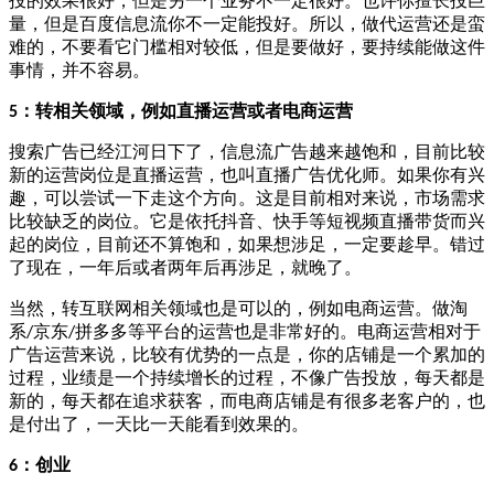
投的效果很好，但是另一个业务不一定很好。也许你擅长投巨
量，但是百度信息流你不一定能投好。所以，做代运营还是蛮
难的，不要看它门槛相对较低，但是要做好，要持续能做这件
事情，并不容易。
：转相关领域，例如直播运营或者电商运营
5
搜索广告已经江河日下了，信息流广告越来越饱和，目前比较
新的运营岗位是直播运营，也叫直播广告优化师。如果你有兴
趣，可以尝试一下走这个方向。这是目前相对来说，市场需求
比较缺乏的岗位。它是依托抖音、快手等短视频直播带货而兴
起的岗位，目前还不算饱和，如果想涉足，一定要趁早。错过
了现在，一年后或者两年后再涉足，就晚了。
当然，转互联网相关领域也是可以的，例如电商运营。做淘
系
京东
拼多多等平台的运营也是非常好的。电商运营相对于
/
/
广告运营来说，比较有优势的一点是，你的店铺是一个累加的
过程，业绩是一个持续增长的过程，不像广告投放，每天都是
新的，每天都在追求获客，而电商店铺是有很多老客户的，也
是付出了，一天比一天能看到效果的。
：
创业
6