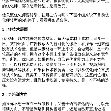
很多一线优化师焦虑和迷茫。很多优化师，尤其是年龄大一点
的优化师，都在想着转型，想着改变。
信息流优化师要转型，往哪些方向呢？下面小编来说下目前优
化师转型的
条路子，看看哪条适合你。
6
：转技术层面
1
优化师，现在越来越像素材师。每天做素材上素材，日复一
日。某种层面，广告投放因为智能化的缘故，在操作上越来越
没有技术含量。但是从素材这一环上来说，会做素材，是一种
较高超的本领，拥有这个本领未来做广告投放会越来越有竞争
力。所以，优化师，如果你想让自己在优化能力上更有竞争
力，可以往技术层面转。深度学习一下图片处理、视频剪辑、
营销建站等技术。如果你技术较厉害，还可以从优化岗位直接
转技术岗位，做美工，做剪辑师，都是可以的。这些岗位相对
压力没有运营大，且靠技术吃饭，稳定持久。是一个不错的选
择。
：走培训方向
2
如果你不想一直在一线做投手，又善于语言表达的话，可以走
培训方向。不管是到培训机构当老师，还是自己开直播做培