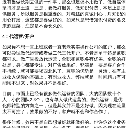
没有当做长期去做的一件事，那么也建议不用做了。做自媒体
坚持才是王道；三是，要做好服务。做知识付费，本质上是提
供服务，所以服务是很重要的。对粉丝的真诚用心，对知识的
用心打磨，这些都是要做好的。如果只是想借知识付费的名义
来割韭菜，注定是不会长久的。
：代运营
开户
4
/
如果你不想一直上班或者一直老老实实操作公司的账户，那么
可以尝试做代运营或者做二代三代开户。不管是单干还是兼职
都可以。做广告投放代运营，全职和兼职各有优劣。全职的好
处是，身心都能专注，对广告效果好。弊端是，要是客户合作
不持续，就可能要喝西北风了。兼职的优势是，灵活，在有主
业收入保障的基础上，有副业收入。弊端就是，时间精力有可
能顾不过来，对效果并不是很好。
目前，市面上已经有很多做代运营的团队，大的团队数十个
人，小的团队
个，也有单人做代运营的。做代运营，是优
2-3
化师转型的方向之一，但是其实并不是太好做。因为现在流量
太不可控了，效果做的不好，客户就不会和你合作了。
很多时候，效果不是自己想做好就能做好的。也许你这个业务