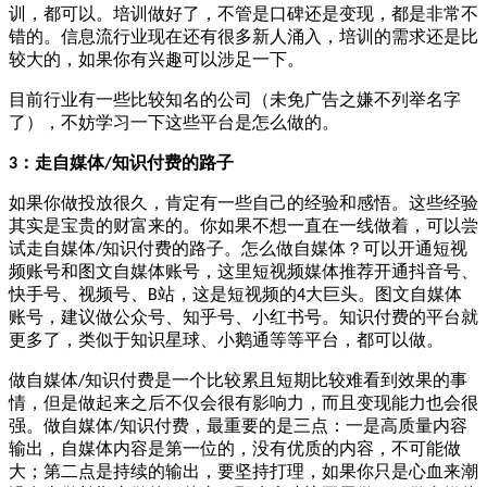
训，都可以。培训做好了，不管是口碑还是变现，都是非常不
错的。信息流行业现在还有很多新人涌入，培训的需求还是比
较大的，如果你有兴趣可以涉足一下。
目前行业有一些比较知名的公司（未免广告之嫌不列举名字
了），不妨学习一下这些平台是怎么做的。
：走自媒体
知识付费的路子
3
/
如果你做投放很久，肯定有一些自己的经验和感悟。这些经验
其实是宝贵的财富来的。你如果不想一直在一线做着，可以尝
试走自媒体
知识付费的路子。怎么做自媒体？可以开通短视
/
频账号和图文自媒体账号，这里短视频媒体推荐开通抖音号、
快手号、视频号、
站，这是短视频的
大巨头。图文自媒体
B
4
账号，建议做公众号、知乎号、小红书号。知识付费的平台就
更多了，类似于知识星球、小鹅通等等平台，都可以做。
做自媒体
知识付费是一个比较累且短期比较难看到效果的事
/
情，但是做起来之后不仅会很有影响力，而且变现能力也会很
强。做自媒体
知识付费，最重要的是三点：一是高质量内容
/
输出，自媒体内容是第一位的，没有优质的内容，不可能做
大；第二点是持续的输出，要坚持打理，如果你只是心血来潮