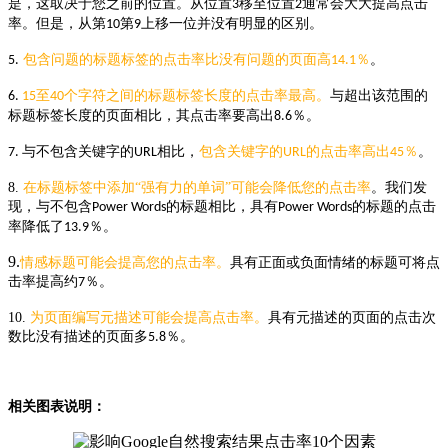
是，这取决于您
之前
的位置。从位置
移至位置
通常会大大提高点击
3
2
率。但是，从
第
第
上移一位并没有明显的区别
。
10
9
包含问题的标题标签的点击率比没有问题的页面高
％
。
5.
14.1
至
个字符之间的标题标签
长度的点击率最高。
与超出该范围的
6.
15
40
标题标签长度的
页面相比，其点击率要高出
％。
8.6
与不包含关键字的
相比，
包含关键字的
的点击率高出
％
。
7.
URL
URL
45
8.
在标题标签中添加“
强有力的单词
”可能会降低您的点击率
。我们发
现，与不包含
的标题相比，具有
的标题的点击
Power Words
Power Words
率降低了
％。
13.9
9.
情感标题可能会提高您的点击率。
具有正面或负面情绪的标题可将点
击率提高约
％。
7
10.
为页面编写元描述可能会提高点击率。
具有元描述的页面的点击次
数比没有描述的页面多
％。
5.8
相关图表说明：