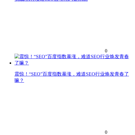
0
震惊！“SEO”百度指数暴涨，难道SEO行业焕发青春了
嘛？
0