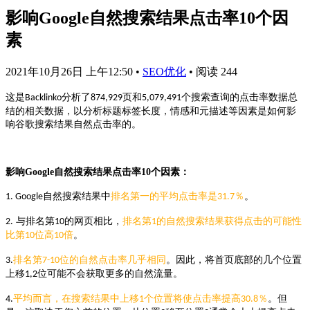
影响Google自然搜索结果点击率10个因
素
2021年10月26日 上午12:50
•
SEO优化
•
阅读 244
分析了
页和
个搜索查询的点击率数据总
这是Backlinko
874,929
5,079,491
结的相关数据，以分析
标题标签长度，情感和元描述等
因素是
如何影
响
谷歌搜索结果
自然点击率
的。
影响Google自然搜索结果点击率10个因素：
自然
搜索结果中
排名第一的平均点击率是
％
。
1. Google
31.7
与排名第
的网页相比，
排名第
的自然搜索结果获得点击的可能性
2.
10
1
比第
位
高
倍
。
10
10
排名
第
位
的自然点击率几乎相同
。因此，将首页底部的几个位置
3.
7-10
上移
位
可能不会
获取
更多的自然流量。
1,2
平均而言，在搜索结果中上移
个位置将使点击率提高
％
。但
4.
1
30.8